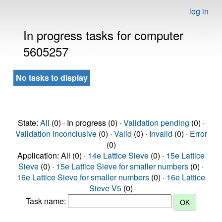
log in
In progress tasks for computer
5605257
No tasks to display
State:
All
(0) · In progress (0) ·
Validation pending
(0) ·
Validation inconclusive
(0) ·
Valid
(0) ·
Invalid
(0) ·
Error
(0)
Application: All (0) ·
14e Lattice Sieve
(0) ·
15e Lattice
Sieve
(0) ·
15e Lattice Sieve for smaller numbers
(0) ·
16e Lattice Sieve for smaller numbers
(0) ·
16e Lattice
Sieve V5
(0)
Task name: