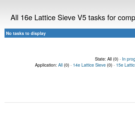
All 16e Lattice Sieve V5 tasks for com
No tasks to display
State: All (0) ·
In pro
Application:
All
(0) ·
14e Lattice Sieve
(0) ·
15e Latti