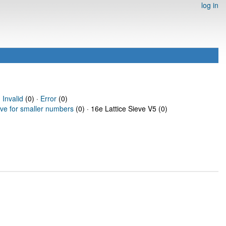
log in
·
Invalid
(0) ·
Error
(0)
eve for smaller numbers
(0) · 16e Lattice Sieve V5 (0)