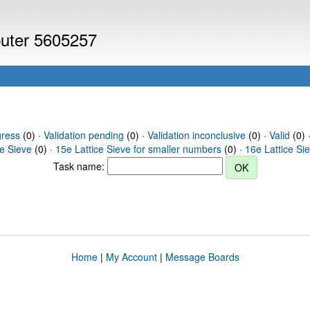
puter 5605257
gress
(0) ·
Validation pending
(0) ·
Validation inconclusive
(0) ·
Valid
(0) 
ce Sieve
(0) ·
15e Lattice Sieve for smaller numbers
(0) ·
16e Lattice Si
Task name:
Home
|
My Account
|
Message Boards