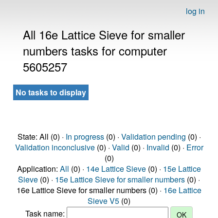
log in
All 16e Lattice Sieve for smaller
numbers tasks for computer
5605257
No tasks to display
State: All (0) ·
In progress
(0) ·
Validation pending
(0) ·
Validation inconclusive
(0) ·
Valid
(0) ·
Invalid
(0) ·
Error
(0)
Application:
All
(0) ·
14e Lattice Sieve
(0) ·
15e Lattice
Sieve
(0) ·
15e Lattice Sieve for smaller numbers
(0) ·
16e Lattice Sieve for smaller numbers (0) ·
16e Lattice
Sieve V5
(0)
Task name: