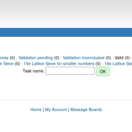
gress
(0) ·
Validation pending
(0) ·
Validation inconclusive
(0) · Valid (0) 
ce Sieve
(0) ·
15e Lattice Sieve for smaller numbers
(0) ·
16e Lattice Si
Task name:
Home
|
My Account
|
Message Boards