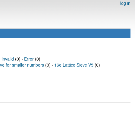
log in
·
Invalid
(0) ·
Error
(0)
eve for smaller numbers
(0) ·
16e Lattice Sieve V5
(0)