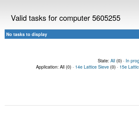
Valid tasks for computer 5605255
No tasks to display
State:
All
(0) ·
In pro
Application: All (0) ·
14e Lattice Sieve
(0) ·
15e Latti