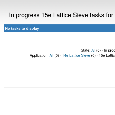
In progress 15e Lattice Sieve tasks f
No tasks to display
State:
All
(0) · In pro
Application:
All
(0) ·
14e Lattice Sieve
(0) · 15e Latti