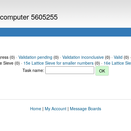
or computer 5605255
gress (0) ·
Validation pending
(0) ·
Validation inconclusive
(0) ·
Valid
(0) 
ce Sieve (0) ·
15e Lattice Sieve for smaller numbers
(0) ·
16e Lattice Si
Task name:
Home
|
My Account
|
Message Boards