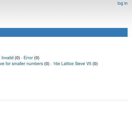
log in
·
Invalid
(0) ·
Error
(0)
eve for smaller numbers
(0) ·
16e Lattice Sieve V5
(0)