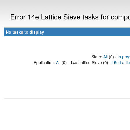
Error 14e Lattice Sieve tasks for com
No tasks to display
State:
All
(0) ·
In pro
Application:
All
(0) · 14e Lattice Sieve (0) ·
15e Latti