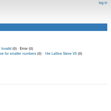
log in
·
Invalid
(0) · Error (0)
eve for smaller numbers
(0) ·
16e Lattice Sieve V5
(0)