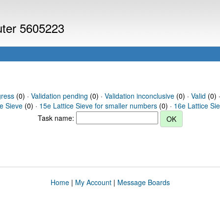
puter 5605223
gress
(0) ·
Validation pending
(0) ·
Validation inconclusive
(0) ·
Valid
(0) 
ce Sieve
(0) ·
15e Lattice Sieve for smaller numbers
(0) ·
16e Lattice Si
Task name:
Home
|
My Account
|
Message Boards