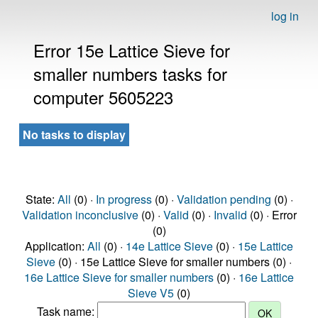
log in
Error 15e Lattice Sieve for
smaller numbers tasks for
computer 5605223
No tasks to display
State:
All
(0) ·
In progress
(0) ·
Validation pending
(0) ·
Validation inconclusive
(0) ·
Valid
(0) ·
Invalid
(0) · Error
(0)
Application:
All
(0) ·
14e Lattice Sieve
(0) ·
15e Lattice
Sieve
(0) · 15e Lattice Sieve for smaller numbers (0) ·
16e Lattice Sieve for smaller numbers
(0) ·
16e Lattice
Sieve V5
(0)
Task name: