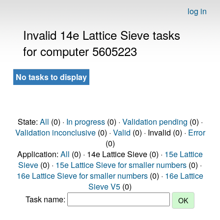
log in
Invalid 14e Lattice Sieve tasks
for computer 5605223
No tasks to display
State:
All
(0) ·
In progress
(0) ·
Validation pending
(0) ·
Validation inconclusive
(0) ·
Valid
(0) · Invalid (0) ·
Error
(0)
Application:
All
(0) · 14e Lattice Sieve (0) ·
15e Lattice
Sieve
(0) ·
15e Lattice Sieve for smaller numbers
(0) ·
16e Lattice Sieve for smaller numbers
(0) ·
16e Lattice
Sieve V5
(0)
Task name: