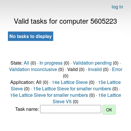
log in
Valid tasks for computer 5605223
No tasks to display
State:
All
(0) ·
In progress
(0) ·
Validation pending
(0) ·
Validation inconclusive
(0) · Valid (0) ·
Invalid
(0) ·
Error
(0)
Application: All (0) ·
14e Lattice Sieve
(0) ·
15e Lattice
Sieve
(0) ·
15e Lattice Sieve for smaller numbers
(0) ·
16e Lattice Sieve for smaller numbers
(0) ·
16e Lattice
Sieve V5
(0)
Task name: