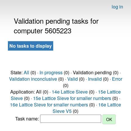
log in
Validation pending tasks for
computer 5605223
No tasks to display
State:
All
(0) ·
In progress
(0) · Validation pending (0) ·
Validation inconclusive
(0) ·
Valid
(0) ·
Invalid
(0) ·
Error
(0)
Application: All (0) ·
14e Lattice Sieve
(0) ·
15e Lattice
Sieve
(0) ·
15e Lattice Sieve for smaller numbers
(0) ·
16e Lattice Sieve for smaller numbers
(0) ·
16e Lattice
Sieve V5
(0)
Task name: