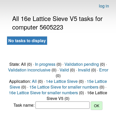
log in
All 16e Lattice Sieve V5 tasks for
computer 5605223
No tasks to display
State: All (0) ·
In progress
(0) ·
Validation pending
(0) ·
Validation inconclusive
(0) ·
Valid
(0) ·
Invalid
(0) ·
Error
(0)
Application:
All
(0) ·
14e Lattice Sieve
(0) ·
15e Lattice
Sieve
(0) ·
15e Lattice Sieve for smaller numbers
(0) ·
16e Lattice Sieve for smaller numbers
(0) · 16e Lattice
Sieve V5 (0)
Task name: