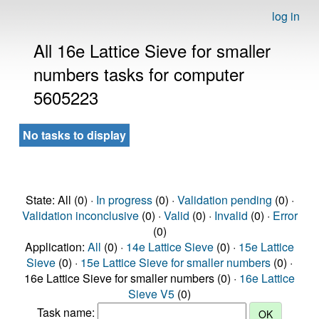
log in
All 16e Lattice Sieve for smaller
numbers tasks for computer
5605223
No tasks to display
State: All (0) ·
In progress
(0) ·
Validation pending
(0) ·
Validation inconclusive
(0) ·
Valid
(0) ·
Invalid
(0) ·
Error
(0)
Application:
All
(0) ·
14e Lattice Sieve
(0) ·
15e Lattice
Sieve
(0) ·
15e Lattice Sieve for smaller numbers
(0) ·
16e Lattice Sieve for smaller numbers (0) ·
16e Lattice
Sieve V5
(0)
Task name: