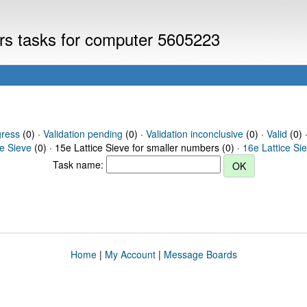
ers tasks for computer 5605223
gress
(0) ·
Validation pending
(0) ·
Validation inconclusive
(0) ·
Valid
(0) 
ce Sieve
(0) · 15e Lattice Sieve for smaller numbers (0) ·
16e Lattice Si
Task name:
Home
|
My Account
|
Message Boards