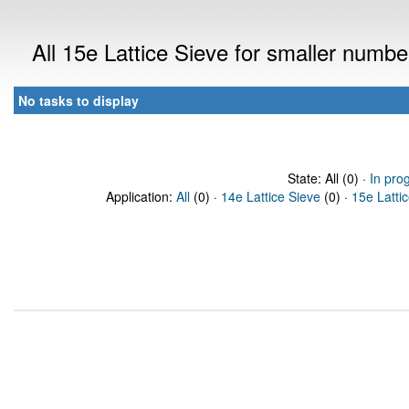
All 15e Lattice Sieve for smaller numb
No tasks to display
State: All (0) ·
In pro
Application:
All
(0) ·
14e Lattice Sieve
(0) ·
15e Latti