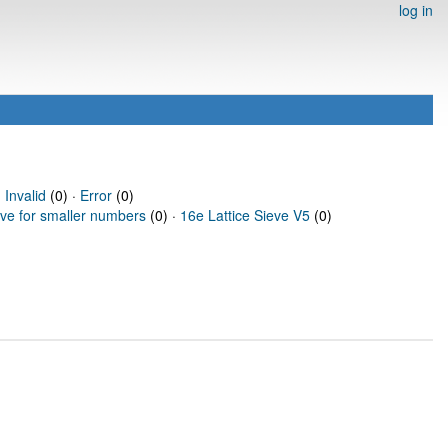
log in
·
Invalid
(0) ·
Error
(0)
eve for smaller numbers
(0) ·
16e Lattice Sieve V5
(0)