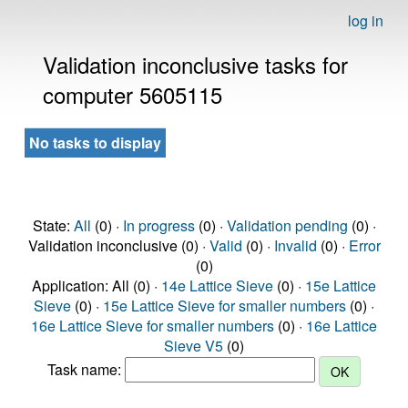
log in
Validation inconclusive tasks for
computer 5605115
No tasks to display
State:
All
(0) ·
In progress
(0) ·
Validation pending
(0) ·
Validation inconclusive (0) ·
Valid
(0) ·
Invalid
(0) ·
Error
(0)
Application: All (0) ·
14e Lattice Sieve
(0) ·
15e Lattice
Sieve
(0) ·
15e Lattice Sieve for smaller numbers
(0) ·
16e Lattice Sieve for smaller numbers
(0) ·
16e Lattice
Sieve V5
(0)
Task name: