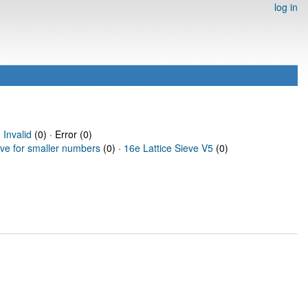
log in
·
Invalid
(0) · Error (0)
eve for smaller numbers
(0) ·
16e Lattice Sieve V5
(0)