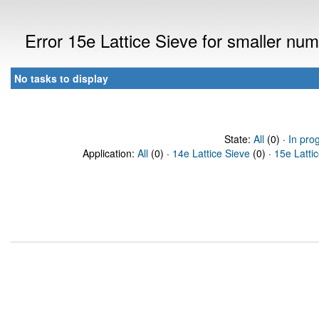
Error 15e Lattice Sieve for smaller n
No tasks to display
State:
All
(0) ·
In pro
Application:
All
(0) ·
14e Lattice Sieve
(0) ·
15e Latti