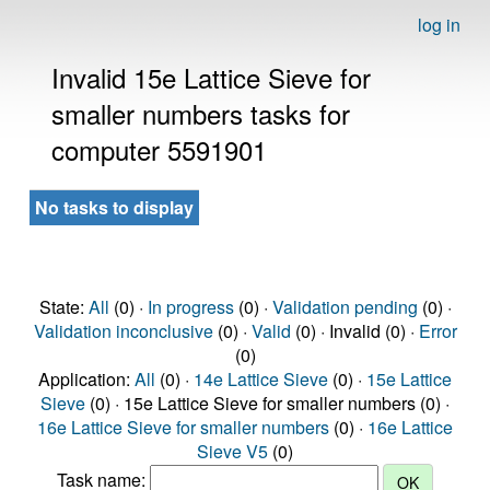
log in
Invalid 15e Lattice Sieve for
smaller numbers tasks for
computer 5591901
No tasks to display
State:
All
(0) ·
In progress
(0) ·
Validation pending
(0) ·
Validation inconclusive
(0) ·
Valid
(0) · Invalid (0) ·
Error
(0)
Application:
All
(0) ·
14e Lattice Sieve
(0) ·
15e Lattice
Sieve
(0) · 15e Lattice Sieve for smaller numbers (0) ·
16e Lattice Sieve for smaller numbers
(0) ·
16e Lattice
Sieve V5
(0)
Task name: