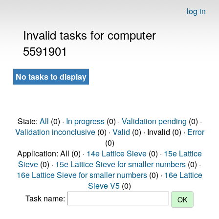
log in
Invalid tasks for computer
5591901
No tasks to display
State:
All
(0) ·
In progress
(0) ·
Validation pending
(0) ·
Validation inconclusive
(0) ·
Valid
(0) · Invalid (0) ·
Error
(0)
Application: All (0) ·
14e Lattice Sieve
(0) ·
15e Lattice
Sieve
(0) ·
15e Lattice Sieve for smaller numbers
(0) ·
16e Lattice Sieve for smaller numbers
(0) ·
16e Lattice
Sieve V5
(0)
Task name: