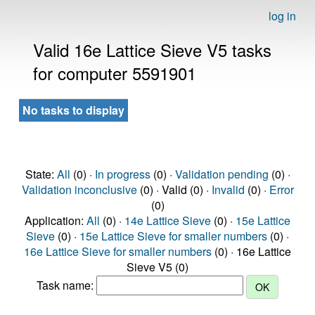
log in
Valid 16e Lattice Sieve V5 tasks
for computer 5591901
No tasks to display
State:
All
(0) ·
In progress
(0) ·
Validation pending
(0) ·
Validation inconclusive
(0) · Valid (0) ·
Invalid
(0) ·
Error
(0)
Application:
All
(0) ·
14e Lattice Sieve
(0) ·
15e Lattice
Sieve
(0) ·
15e Lattice Sieve for smaller numbers
(0) ·
16e Lattice Sieve for smaller numbers
(0) · 16e Lattice
Sieve V5 (0)
Task name: