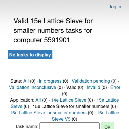
log in
Valid 15e Lattice Sieve for
smaller numbers tasks for
computer 5591901
No tasks to display
State:
All
(0) ·
In progress
(0) ·
Validation pending
(0) ·
Validation inconclusive
(0) · Valid (0) ·
Invalid
(0) ·
Error
(0)
Application:
All
(0) ·
14e Lattice Sieve
(0) ·
15e Lattice
Sieve
(0) · 15e Lattice Sieve for smaller numbers (0) ·
16e Lattice Sieve for smaller numbers
(0) ·
16e Lattice
Sieve V5
(0)
Task name: