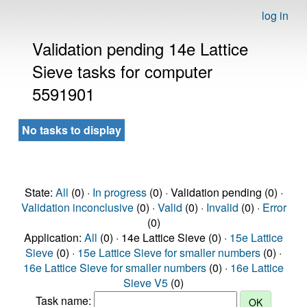
log in
Validation pending 14e Lattice
Sieve tasks for computer
5591901
No tasks to display
State:
All
(0) ·
In progress
(0) · Validation pending (0) ·
Validation inconclusive
(0) ·
Valid
(0) ·
Invalid
(0) ·
Error
(0)
Application:
All
(0) · 14e Lattice Sieve (0) ·
15e Lattice
Sieve
(0) ·
15e Lattice Sieve for smaller numbers
(0) ·
16e Lattice Sieve for smaller numbers
(0) ·
16e Lattice
Sieve V5
(0)
Task name: