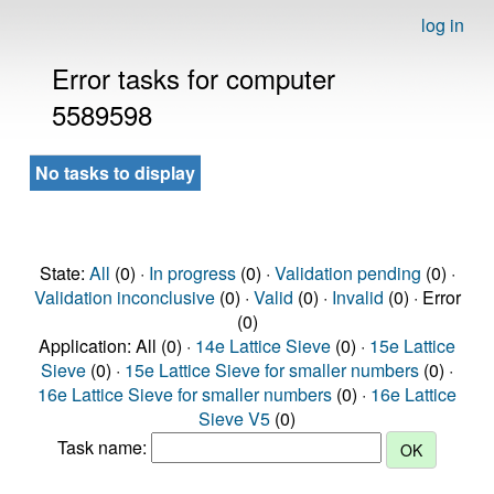
log in
Error tasks for computer
5589598
No tasks to display
State:
All
(0) ·
In progress
(0) ·
Validation pending
(0) ·
Validation inconclusive
(0) ·
Valid
(0) ·
Invalid
(0) · Error
(0)
Application: All (0) ·
14e Lattice Sieve
(0) ·
15e Lattice
Sieve
(0) ·
15e Lattice Sieve for smaller numbers
(0) ·
16e Lattice Sieve for smaller numbers
(0) ·
16e Lattice
Sieve V5
(0)
Task name: