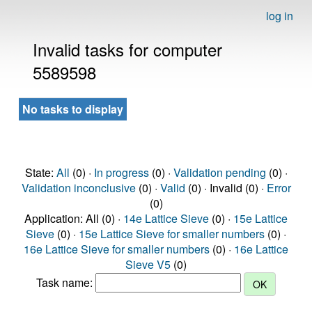
log in
Invalid tasks for computer
5589598
No tasks to display
State:
All
(0) ·
In progress
(0) ·
Validation pending
(0) ·
Validation inconclusive
(0) ·
Valid
(0) · Invalid (0) ·
Error
(0)
Application: All (0) ·
14e Lattice Sieve
(0) ·
15e Lattice
Sieve
(0) ·
15e Lattice Sieve for smaller numbers
(0) ·
16e Lattice Sieve for smaller numbers
(0) ·
16e Lattice
Sieve V5
(0)
Task name: