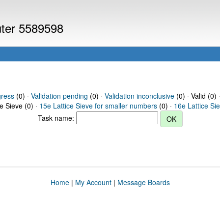
uter 5589598
gress
(0) ·
Validation pending
(0) ·
Validation inconclusive
(0) · Valid (0) 
ce Sieve (0) ·
15e Lattice Sieve for smaller numbers
(0) ·
16e Lattice Si
Task name:
Home
|
My Account
|
Message Boards