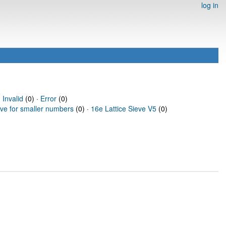
log in
·
Invalid
(0) ·
Error
(0)
eve for smaller numbers
(0) ·
16e Lattice Sieve V5
(0)