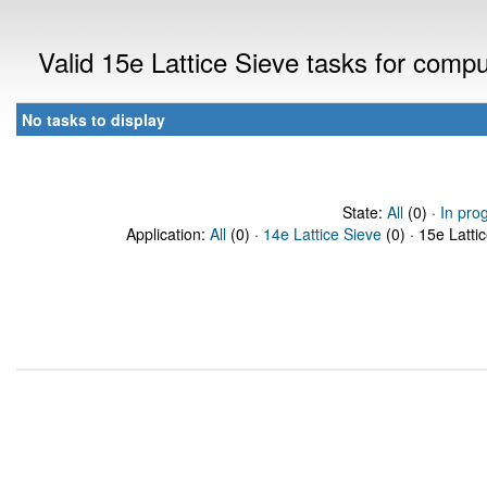
Valid 15e Lattice Sieve tasks for comp
No tasks to display
State:
All
(0) ·
In pro
Application:
All
(0) ·
14e Lattice Sieve
(0) · 15e Latti