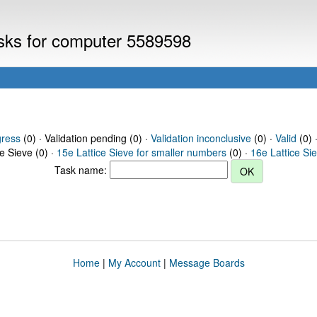
asks for computer 5589598
gress
(0) · Validation pending (0) ·
Validation inconclusive
(0) ·
Valid
(0) 
ce Sieve (0) ·
15e Lattice Sieve for smaller numbers
(0) ·
16e Lattice Si
Task name:
Home
|
My Account
|
Message Boards