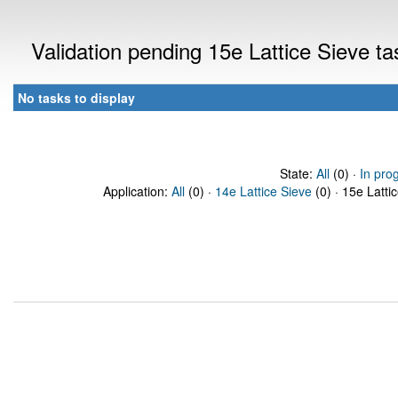
Validation pending 15e Lattice Sieve t
No tasks to display
State:
All
(0) ·
In pro
Application:
All
(0) ·
14e Lattice Sieve
(0) · 15e Latti