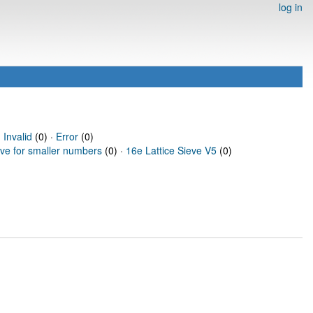
log in
·
Invalid
(0) ·
Error
(0)
eve for smaller numbers
(0) ·
16e Lattice Sieve V5
(0)