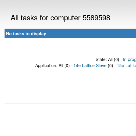
All tasks for computer 5589598
No tasks to display
State: All (0) ·
In pro
Application: All (0) ·
14e Lattice Sieve
(0) ·
15e Latti