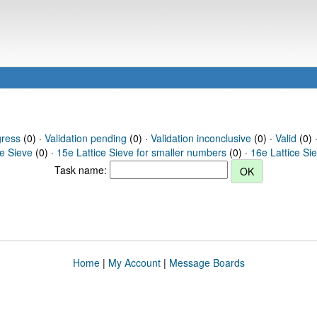
gress
(0) ·
Validation pending
(0) ·
Validation inconclusive
(0) ·
Valid
(0) 
ce Sieve
(0) ·
15e Lattice Sieve for smaller numbers
(0) ·
16e Lattice Si
Task name:
Home
|
My Account
|
Message Boards