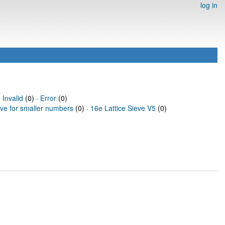
log in
·
Invalid
(0) ·
Error
(0)
eve for smaller numbers
(0) ·
16e Lattice Sieve V5
(0)