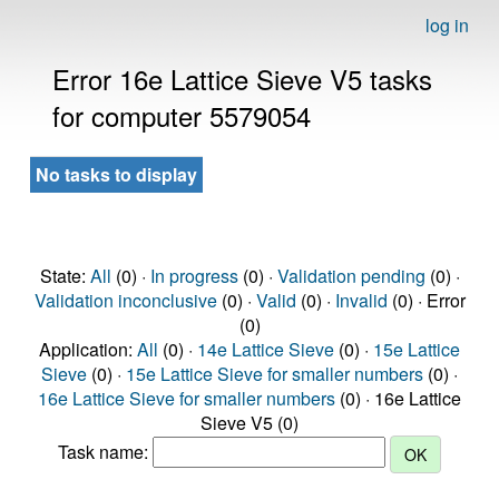
log in
Error 16e Lattice Sieve V5 tasks
for computer 5579054
No tasks to display
State:
All
(0) ·
In progress
(0) ·
Validation pending
(0) ·
Validation inconclusive
(0) ·
Valid
(0) ·
Invalid
(0) · Error
(0)
Application:
All
(0) ·
14e Lattice Sieve
(0) ·
15e Lattice
Sieve
(0) ·
15e Lattice Sieve for smaller numbers
(0) ·
16e Lattice Sieve for smaller numbers
(0) · 16e Lattice
Sieve V5 (0)
Task name: