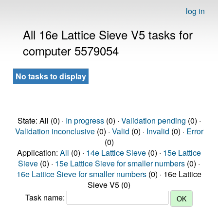
log in
All 16e Lattice Sieve V5 tasks for
computer 5579054
No tasks to display
State: All (0) ·
In progress
(0) ·
Validation pending
(0) ·
Validation inconclusive
(0) ·
Valid
(0) ·
Invalid
(0) ·
Error
(0)
Application:
All
(0) ·
14e Lattice Sieve
(0) ·
15e Lattice
Sieve
(0) ·
15e Lattice Sieve for smaller numbers
(0) ·
16e Lattice Sieve for smaller numbers
(0) · 16e Lattice
Sieve V5 (0)
Task name: