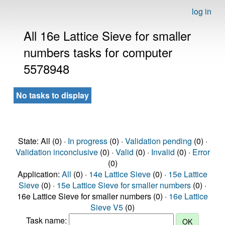
log in
All 16e Lattice Sieve for smaller
numbers tasks for computer
5578948
No tasks to display
State: All (0) ·
In progress
(0) ·
Validation pending
(0) ·
Validation inconclusive
(0) ·
Valid
(0) ·
Invalid
(0) ·
Error
(0)
Application:
All
(0) ·
14e Lattice Sieve
(0) ·
15e Lattice
Sieve
(0) ·
15e Lattice Sieve for smaller numbers
(0) ·
16e Lattice Sieve for smaller numbers (0) ·
16e Lattice
Sieve V5
(0)
Task name: