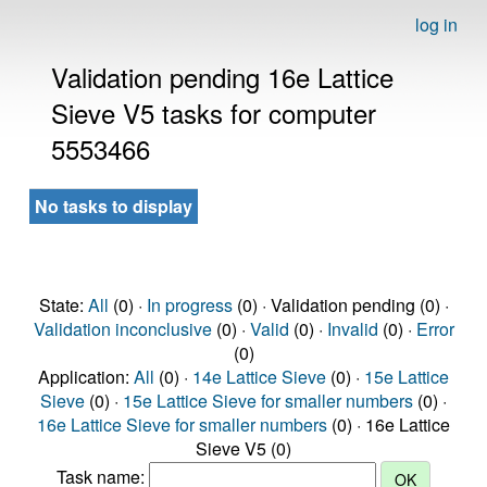
log in
Validation pending 16e Lattice
Sieve V5 tasks for computer
5553466
No tasks to display
State:
All
(0) ·
In progress
(0) · Validation pending (0) ·
Validation inconclusive
(0) ·
Valid
(0) ·
Invalid
(0) ·
Error
(0)
Application:
All
(0) ·
14e Lattice Sieve
(0) ·
15e Lattice
Sieve
(0) ·
15e Lattice Sieve for smaller numbers
(0) ·
16e Lattice Sieve for smaller numbers
(0) · 16e Lattice
Sieve V5 (0)
Task name: