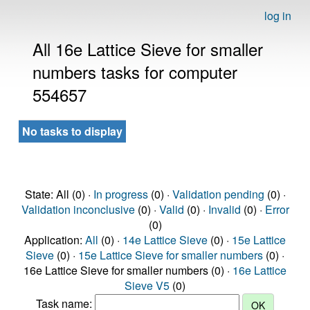
log in
All 16e Lattice Sieve for smaller
numbers tasks for computer
554657
No tasks to display
State: All (0) ·
In progress
(0) ·
Validation pending
(0) ·
Validation inconclusive
(0) ·
Valid
(0) ·
Invalid
(0) ·
Error
(0)
Application:
All
(0) ·
14e Lattice Sieve
(0) ·
15e Lattice
Sieve
(0) ·
15e Lattice Sieve for smaller numbers
(0) ·
16e Lattice Sieve for smaller numbers (0) ·
16e Lattice
Sieve V5
(0)
Task name: