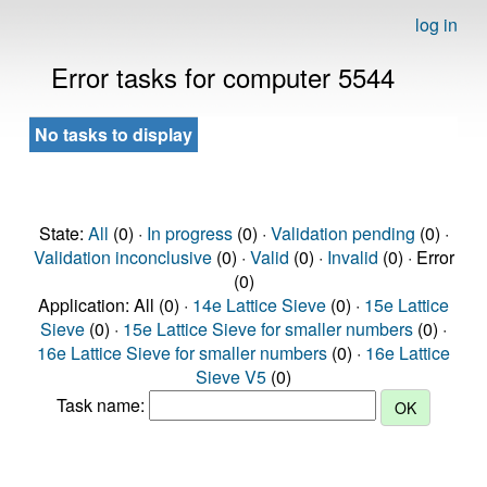
log in
Error tasks for computer 5544
No tasks to display
State:
All
(0) ·
In progress
(0) ·
Validation pending
(0) ·
Validation inconclusive
(0) ·
Valid
(0) ·
Invalid
(0) · Error
(0)
Application: All (0) ·
14e Lattice Sieve
(0) ·
15e Lattice
Sieve
(0) ·
15e Lattice Sieve for smaller numbers
(0) ·
16e Lattice Sieve for smaller numbers
(0) ·
16e Lattice
Sieve V5
(0)
Task name: