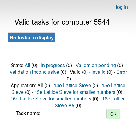
log in
Valid tasks for computer 5544
No tasks to display
State:
All
(0) ·
In progress
(0) ·
Validation pending
(0) ·
Validation inconclusive
(0) · Valid (0) ·
Invalid
(0) ·
Error
(0)
Application: All (0) ·
14e Lattice Sieve
(0) ·
15e Lattice
Sieve
(0) ·
15e Lattice Sieve for smaller numbers
(0) ·
16e Lattice Sieve for smaller numbers
(0) ·
16e Lattice
Sieve V5
(0)
Task name: