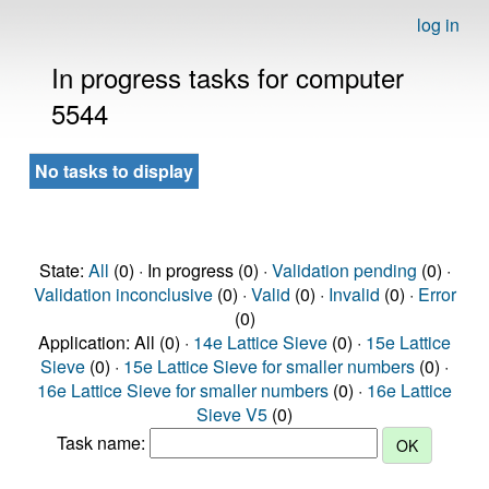
log in
In progress tasks for computer
5544
No tasks to display
State:
All
(0) · In progress (0) ·
Validation pending
(0) ·
Validation inconclusive
(0) ·
Valid
(0) ·
Invalid
(0) ·
Error
(0)
Application: All (0) ·
14e Lattice Sieve
(0) ·
15e Lattice
Sieve
(0) ·
15e Lattice Sieve for smaller numbers
(0) ·
16e Lattice Sieve for smaller numbers
(0) ·
16e Lattice
Sieve V5
(0)
Task name: