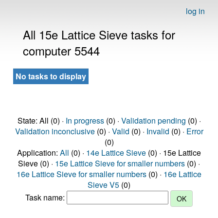
log in
All 15e Lattice Sieve tasks for
computer 5544
No tasks to display
State: All (0) ·
In progress
(0) ·
Validation pending
(0) ·
Validation inconclusive
(0) ·
Valid
(0) ·
Invalid
(0) ·
Error
(0)
Application:
All
(0) ·
14e Lattice Sieve
(0) · 15e Lattice
Sieve (0) ·
15e Lattice Sieve for smaller numbers
(0) ·
16e Lattice Sieve for smaller numbers
(0) ·
16e Lattice
Sieve V5
(0)
Task name: