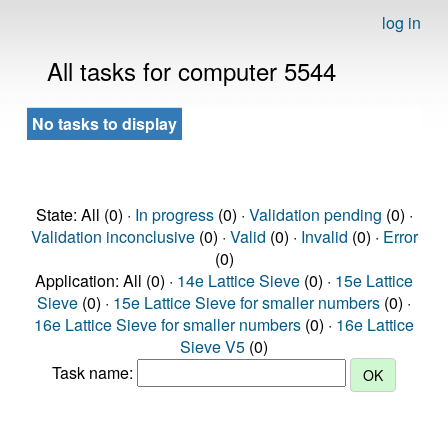
log in
All tasks for computer 5544
No tasks to display
State: All (0) ·
In progress
(0) ·
Validation pending
(0) ·
Validation inconclusive
(0) ·
Valid
(0) ·
Invalid
(0) ·
Error
(0)
Application: All (0) ·
14e Lattice Sieve
(0) ·
15e Lattice
Sieve
(0) ·
15e Lattice Sieve for smaller numbers
(0) ·
16e Lattice Sieve for smaller numbers
(0) ·
16e Lattice
Sieve V5
(0)
Task name: