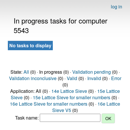
log in
In progress tasks for computer
5543
No tasks to display
State:
All
(0) · In progress (0) ·
Validation pending
(0) ·
Validation inconclusive
(0) ·
Valid
(0) ·
Invalid
(0) ·
Error
(0)
Application: All (0) ·
14e Lattice Sieve
(0) ·
15e Lattice
Sieve
(0) ·
15e Lattice Sieve for smaller numbers
(0) ·
16e Lattice Sieve for smaller numbers
(0) ·
16e Lattice
Sieve V5
(0)
Task name: