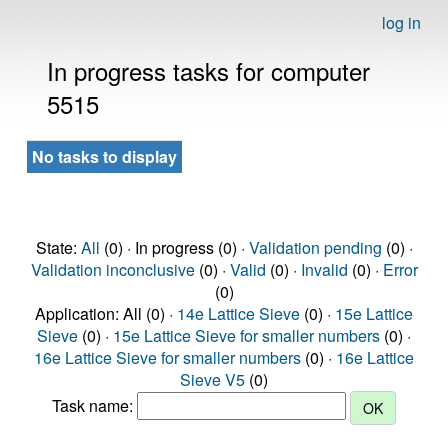
log in
In progress tasks for computer
5515
No tasks to display
State:
All
(0) · In progress (0) ·
Validation pending
(0) ·
Validation inconclusive
(0) ·
Valid
(0) ·
Invalid
(0) ·
Error
(0)
Application: All (0) ·
14e Lattice Sieve
(0) ·
15e Lattice
Sieve
(0) ·
15e Lattice Sieve for smaller numbers
(0) ·
16e Lattice Sieve for smaller numbers
(0) ·
16e Lattice
Sieve V5
(0)
Task name: