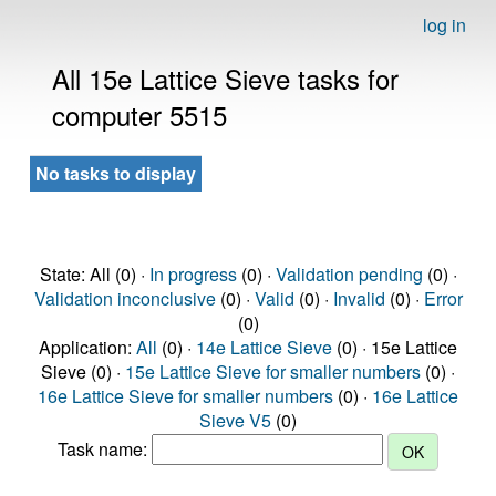
log in
All 15e Lattice Sieve tasks for
computer 5515
No tasks to display
State: All (0) ·
In progress
(0) ·
Validation pending
(0) ·
Validation inconclusive
(0) ·
Valid
(0) ·
Invalid
(0) ·
Error
(0)
Application:
All
(0) ·
14e Lattice Sieve
(0) · 15e Lattice
Sieve (0) ·
15e Lattice Sieve for smaller numbers
(0) ·
16e Lattice Sieve for smaller numbers
(0) ·
16e Lattice
Sieve V5
(0)
Task name: