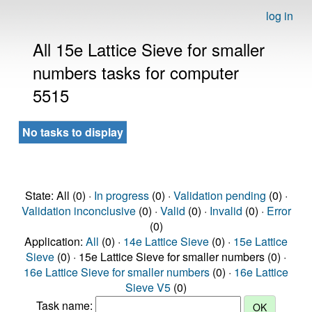
log in
All 15e Lattice Sieve for smaller
numbers tasks for computer
5515
No tasks to display
State: All (0) ·
In progress
(0) ·
Validation pending
(0) ·
Validation inconclusive
(0) ·
Valid
(0) ·
Invalid
(0) ·
Error
(0)
Application:
All
(0) ·
14e Lattice Sieve
(0) ·
15e Lattice
Sieve
(0) · 15e Lattice Sieve for smaller numbers (0) ·
16e Lattice Sieve for smaller numbers
(0) ·
16e Lattice
Sieve V5
(0)
Task name: