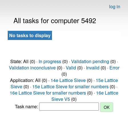
log in
All tasks for computer 5492
No tasks to display
State: All (0) ·
In progress
(0) ·
Validation pending
(0) ·
Validation inconclusive
(0) ·
Valid
(0) ·
Invalid
(0) ·
Error
(0)
Application: All (0) ·
14e Lattice Sieve
(0) ·
15e Lattice
Sieve
(0) ·
15e Lattice Sieve for smaller numbers
(0) ·
16e Lattice Sieve for smaller numbers
(0) ·
16e Lattice
Sieve V5
(0)
Task name: