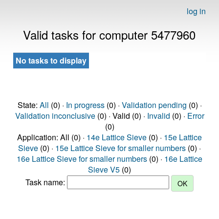
log in
Valid tasks for computer 5477960
No tasks to display
State:
All
(0) ·
In progress
(0) ·
Validation pending
(0) ·
Validation inconclusive
(0) · Valid (0) ·
Invalid
(0) ·
Error
(0)
Application: All (0) ·
14e Lattice Sieve
(0) ·
15e Lattice
Sieve
(0) ·
15e Lattice Sieve for smaller numbers
(0) ·
16e Lattice Sieve for smaller numbers
(0) ·
16e Lattice
Sieve V5
(0)
Task name: