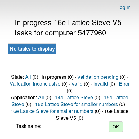
log in
In progress 16e Lattice Sieve V5
tasks for computer 5477960
No tasks to display
State:
All
(0) · In progress (0) ·
Validation pending
(0) ·
Validation inconclusive
(0) ·
Valid
(0) ·
Invalid
(0) ·
Error
(0)
Application:
All
(0) ·
14e Lattice Sieve
(0) ·
15e Lattice
Sieve
(0) ·
15e Lattice Sieve for smaller numbers
(0) ·
16e Lattice Sieve for smaller numbers
(0) · 16e Lattice
Sieve V5 (0)
Task name: