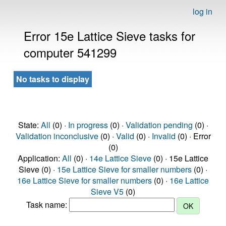
log in
Error 15e Lattice Sieve tasks for
computer 541299
No tasks to display
State:
All
(0) ·
In progress
(0) ·
Validation pending
(0) ·
Validation inconclusive
(0) ·
Valid
(0) ·
Invalid
(0) · Error
(0)
Application:
All
(0) ·
14e Lattice Sieve
(0) · 15e Lattice
Sieve (0) ·
15e Lattice Sieve for smaller numbers
(0) ·
16e Lattice Sieve for smaller numbers
(0) ·
16e Lattice
Sieve V5
(0)
Task name: