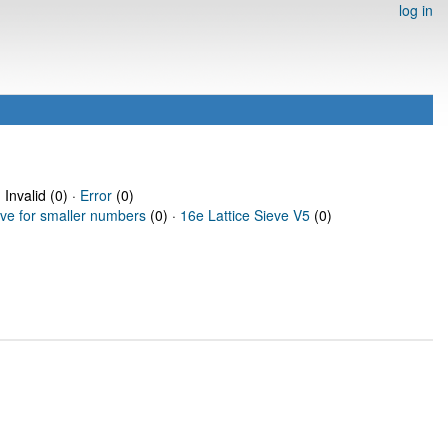
log in
 Invalid (0) ·
Error
(0)
eve for smaller numbers
(0) ·
16e Lattice Sieve V5
(0)