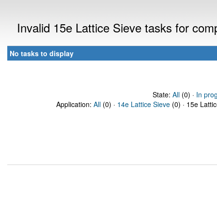
Invalid 15e Lattice Sieve tasks for co
No tasks to display
State:
All
(0) ·
In pro
Application:
All
(0) ·
14e Lattice Sieve
(0) · 15e Latti