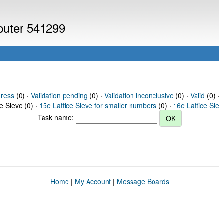
mputer 541299
gress
(0) ·
Validation pending
(0) ·
Validation inconclusive
(0) ·
Valid
(0) ·
ce Sieve (0) ·
15e Lattice Sieve for smaller numbers
(0) ·
16e Lattice Si
Task name:
Home
|
My Account
|
Message Boards