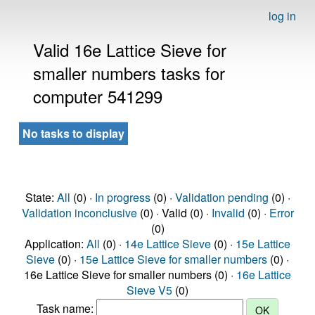
log in
Valid 16e Lattice Sieve for
smaller numbers tasks for
computer 541299
No tasks to display
State:
All
(0) ·
In progress
(0) ·
Validation pending
(0) ·
Validation inconclusive
(0) · Valid (0) ·
Invalid
(0) ·
Error
(0)
Application:
All
(0) ·
14e Lattice Sieve
(0) ·
15e Lattice
Sieve
(0) ·
15e Lattice Sieve for smaller numbers
(0) ·
16e Lattice Sieve for smaller numbers (0) ·
16e Lattice
Sieve V5
(0)
Task name: