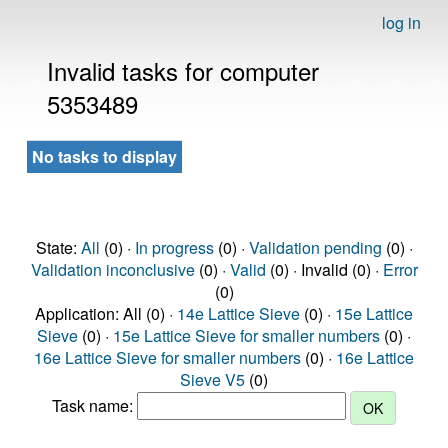
log in
Invalid tasks for computer
5353489
No tasks to display
State:
All
(0) ·
In progress
(0) ·
Validation pending
(0) ·
Validation inconclusive
(0) ·
Valid
(0) · Invalid (0) ·
Error
(0)
Application: All (0) ·
14e Lattice Sieve
(0) ·
15e Lattice
Sieve
(0) ·
15e Lattice Sieve for smaller numbers
(0) ·
16e Lattice Sieve for smaller numbers
(0) ·
16e Lattice
Sieve V5
(0)
Task name: