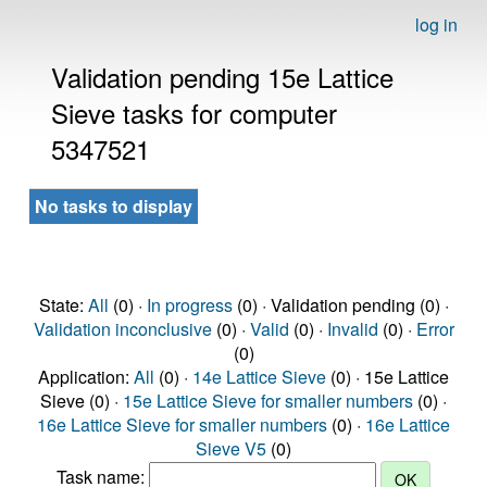
log in
Validation pending 15e Lattice
Sieve tasks for computer
5347521
No tasks to display
State:
All
(0) ·
In progress
(0) · Validation pending (0) ·
Validation inconclusive
(0) ·
Valid
(0) ·
Invalid
(0) ·
Error
(0)
Application:
All
(0) ·
14e Lattice Sieve
(0) · 15e Lattice
Sieve (0) ·
15e Lattice Sieve for smaller numbers
(0) ·
16e Lattice Sieve for smaller numbers
(0) ·
16e Lattice
Sieve V5
(0)
Task name: