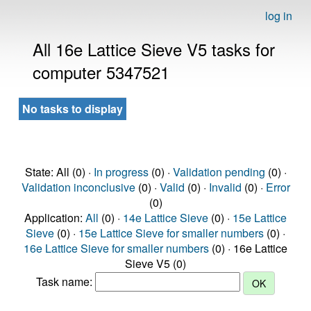
log in
All 16e Lattice Sieve V5 tasks for
computer 5347521
No tasks to display
State: All (0) ·
In progress
(0) ·
Validation pending
(0) ·
Validation inconclusive
(0) ·
Valid
(0) ·
Invalid
(0) ·
Error
(0)
Application:
All
(0) ·
14e Lattice Sieve
(0) ·
15e Lattice
Sieve
(0) ·
15e Lattice Sieve for smaller numbers
(0) ·
16e Lattice Sieve for smaller numbers
(0) · 16e Lattice
Sieve V5 (0)
Task name: