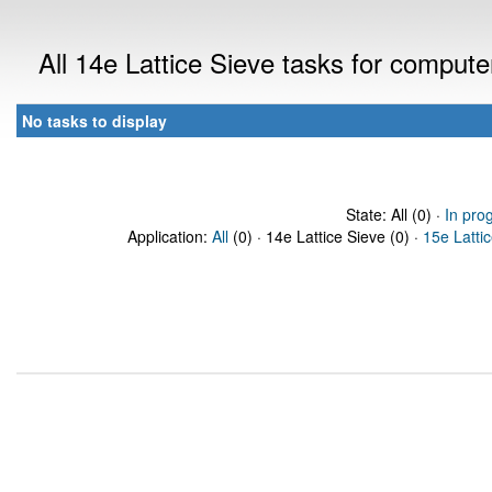
All 14e Lattice Sieve tasks for comput
No tasks to display
State: All (0) ·
In pro
Application:
All
(0) · 14e Lattice Sieve (0) ·
15e Latti