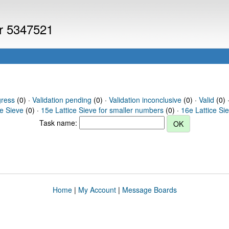
er 5347521
gress
(0) ·
Validation pending
(0) ·
Validation inconclusive
(0) ·
Valid
(0) 
ce Sieve
(0) ·
15e Lattice Sieve for smaller numbers
(0) ·
16e Lattice Si
Task name:
Home
|
My Account
|
Message Boards