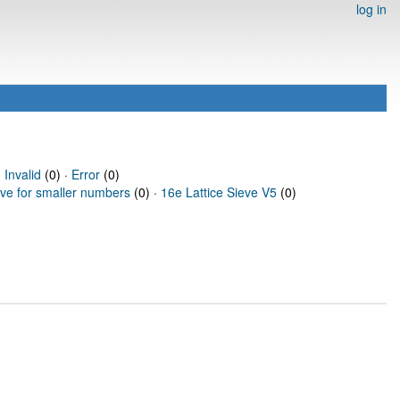
log in
·
Invalid
(0) ·
Error
(0)
eve for smaller numbers
(0) ·
16e Lattice Sieve V5
(0)