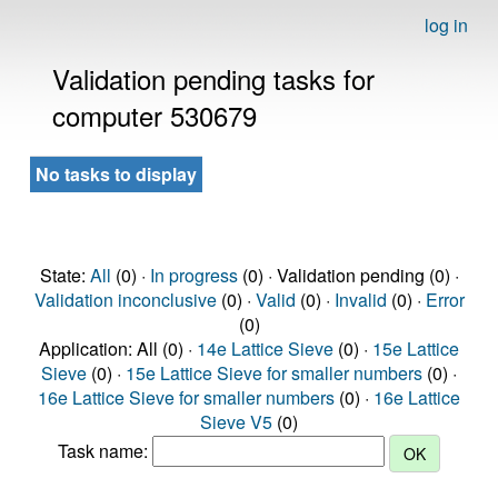
log in
Validation pending tasks for
computer 530679
No tasks to display
State:
All
(0) ·
In progress
(0) · Validation pending (0) ·
Validation inconclusive
(0) ·
Valid
(0) ·
Invalid
(0) ·
Error
(0)
Application: All (0) ·
14e Lattice Sieve
(0) ·
15e Lattice
Sieve
(0) ·
15e Lattice Sieve for smaller numbers
(0) ·
16e Lattice Sieve for smaller numbers
(0) ·
16e Lattice
Sieve V5
(0)
Task name: